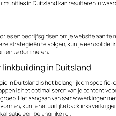
munities in Duitsland kan resulteren in waard
ories en bedrijfsgidsen om je website aan te 
eze strategieën te volgen, kun je een solide l
den en te domineren.
 linkbuilding in Duitsland
ie in Duitsland is het belangrijk om specifiek
stappen is het optimaliseren van je content vo
elgroep. Het aangaan van samenwerkingen met 
vormen, kun je natuurlijke backlinks verkrijgen
alisatie een belangrijke rol.