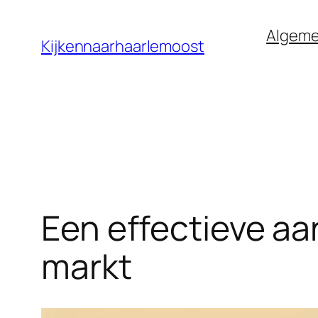
Ga
Algem
naar
Kijkennaarhaarlemoost
de
inhoud
Een effectieve aan
markt