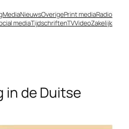
g
Media
Nieuws
Overige
Print media
Radio
ocial media
Tijdschriften
TV
Video
Zakelijk
g in de Duitse