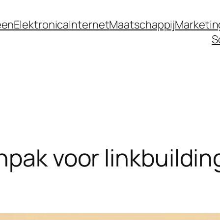
een
Elektronica
Internet
Maatschappij
Marketin
S
pak voor linkbuildin